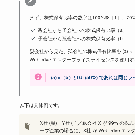
まず、株式保有比率の数字は100%を［1］、70
親会社から子会社への株式保有比率（a）
子会社から孫会社への株式保有比率（b）
親会社から見た、孫会社の株式保有比率を (a) ×（
WebDrive エンタープライズライセンスを使
(a) ×（b）≥ 0.5 (50%) であれば
以下は具体例です。
X社 (親)、Y社 (子／親会社 X が 99% の
ープ企業の場合に、X社 が WebDrive