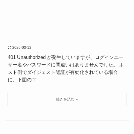
2026-03-12
401 Unauthorized が発生していますが、ログインユー
ザー名やパスワードに間違いはありませんでした。 ホ
スト側でダイジェスト認証が有効化されている場合
に、下図のエ...