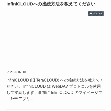
InfiniCLOUDへの接続方法を教えてください
WebDAV
2026-02-18
InfiniCLOUD (旧 TeraCLOUD) への接続方法を教えてく
ださい。 InfiniCLOUD は WebDAV プロトコルを使用
して接続します。事前に InfiniCLOUD のマイページで
「外部アプリ...