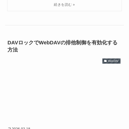
DAVロックでWebDAVの排他制御を有効化する
方法
WebDAV