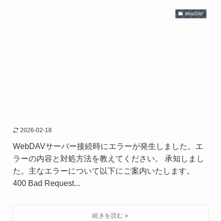
WebDAV
2026-02-18
WebDAVサーバー接続時にエラーが発生しました。エ
ラーの内容と対処方法を教えてください。 承知しまし
た。主なエラーについて以下にご案内いたします。
400 Bad Request...