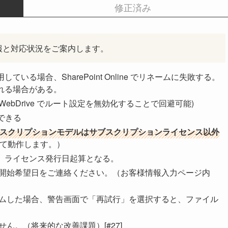
修正済み
報と対応状況をご案内します。
る場合、SharePoint Online でリネームに失敗する。
れる場合がある。
発生し、WebDrive でルート設定を無効化することで回避可能)
用できる
スクリプションモデルはサブスクリプションライセンス以外
て動作します。）
、ライセンス発行日起算となる。
開始希望日をご連絡ください。（お客様情報入力ページ内
ームした場合、警告画面で「再試行」を選択すると、ファイル
ん。（将来的な改善課題）[#27]