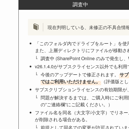
調査中
現在判明している、未修正の不具合情
「このフォルダ内でドライブをルート」を使用してい
また、上層ディレクトリにファイルが移動さ
調査中 (SharePoint Online のみで
v26.1.4.0がサブスクライセンス以外でも利
今後のアップデートで修正されます。
サブ
ではご利用いただけません。
（評価版とし
サブスクリプションライセンスの有効期限が
問題が解決するまでは、ご購入時にご利用
の”ご連絡欄”にご記載ください。）
ファイル名を同名（大文字/小文字）でリネ
が削除される場合がある。
前提として同名での変更が許可されていませ